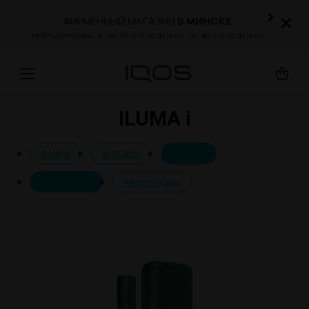
×
×
ФИРМЕННЫЙ МАГАЗИН
В МИНСКЕ
ПЕТРА МСТИСЛАВЦА, 18 ПН - ПТ:
С
10:00
ДО
19:00 СБ - ВС:
С
12:00
ДО
19:00
ILUMA i
Вы здесь:
ILUMA
lil SOLID
ILUMA i
ORIGINALS
Аксессуары