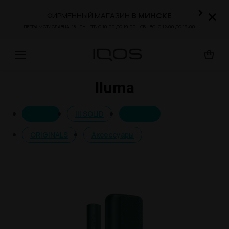
×
×
ФИРМЕННЫЙ МАГАЗИН
В МИНСКЕ
ПЕТРА МСТИСЛАВЦА, 18 ПН - ПТ:
С
10:00
ДО
19:00 СБ - ВС:
С
12:00
ДО
19:00
Iluma
Вы здесь:
ILUMA
lil SOLID
ILUMA i
ORIGINALS
Аксессуары