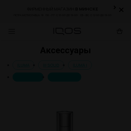
×
×
ФИРМЕННЫЙ МАГАЗИН
В МИНСКЕ
ПЕТРА МСТИСЛАВЦА, 18 ПН - ПТ:
С
10:00
ДО
19:00 СБ - ВС:
С
12:00
ДО
19:00
Аксессуары
Вы здесь:
ILUMA
lil SOLID
ILUMA i
ORIGINALS
Аксессуары